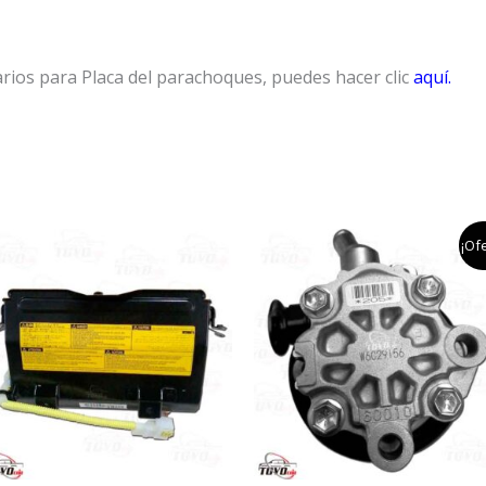
rios para Placa del parachoques, puedes hacer clic
aquí.
el
el
¡Ofe
precio
precio
original
actual
era:
es:
$2,000,000
$1,700,000