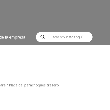
Búsqueda
de
 de la empresa
productos
hara
/ Placa del parachoques trasero