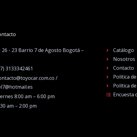
ontacto
.
# 26 - 23 Barrio 7 de Agosto Bogotá –
Catálogo
Nosotros
Contacto
57) 3133342461
Política d
ontacto@toyocar.com.co /
Política d
el7@hotmail.es
Encuesta 
iernes 8:00 am – 6:00 pm
:30 am – 2:00 pm