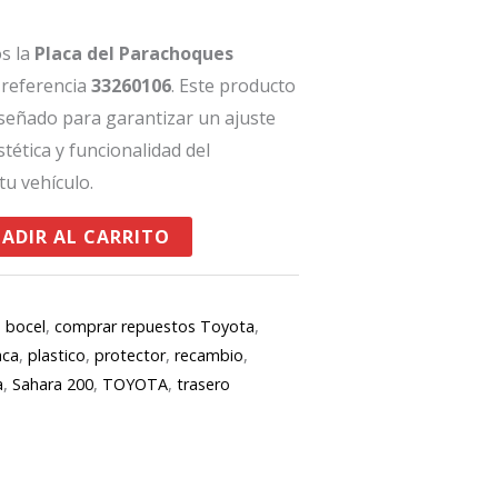
os la
Placa del Parachoques
, referencia
33260106
. Este producto
señado para garantizar un ajuste
stética y funcionalidad del
u vehículo.
ADIR AL CARRITO
,
bocel
,
comprar repuestos Toyota
,
aca
,
plastico
,
protector
,
recambio
,
a
,
Sahara 200
,
TOYOTA
,
trasero