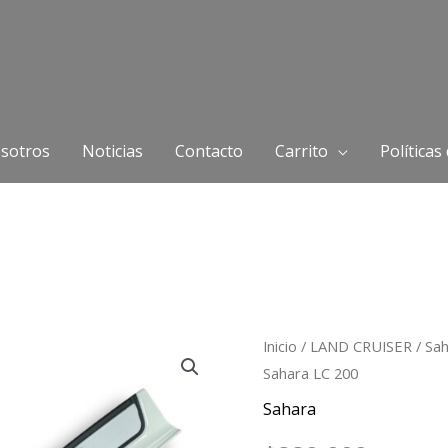
sotros
Noticias
Contacto
Carrito
Políticas
Placa
Inicio
/
LAND CRUISER
/
Sa
Sahara LC 200
del
parachoques
Sahara
trasero