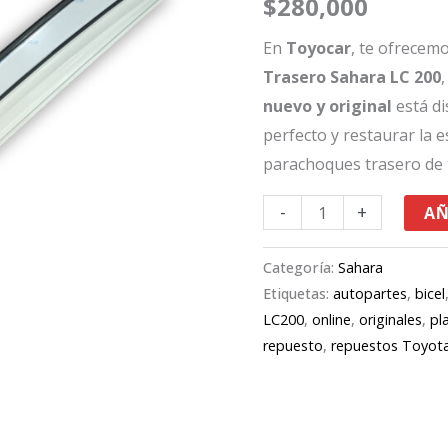
$
280,000
Sahara
LC
En
Toyocar
, te ofrecem
200
Trasero Sahara LC 200
cantidad
nuevo y original
está di
perfecto y restaurar la e
parachoques trasero de t
-
+
AÑ
Categoría:
Sahara
Etiquetas:
autopartes
,
bicel
LC200
,
online
,
originales
,
pl
repuesto
,
repuestos Toyot