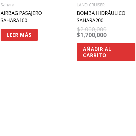
Sahara
LAND CRUISER
AIRBAG PASAJERO
BOMBA HIDRÁULICO
SAHARA100
SAHARA200
$
2,000,000
$
1,700,000
LEER MÁS
AÑADIR AL
CARRITO