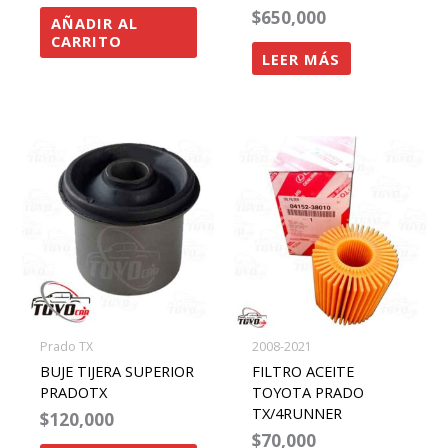
$
650,000
AÑADIR AL
CARRITO
LEER MÁS
Prado TX
2008-2021
BUJE TIJERA SUPERIOR
FILTRO ACEITE
PRADOTX
TOYOTA PRADO
TX/4RUNNER
$
120,000
$
70,000