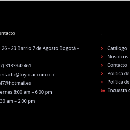
ontacto
.
# 26 - 23 Barrio 7 de Agosto Bogotá –
Catálogo
Nosotros
Contacto
57) 3133342461
Política d
ontacto@toyocar.com.co /
Política d
el7@hotmail.es
Encuesta 
iernes 8:00 am – 6:00 pm
:30 am – 2:00 pm