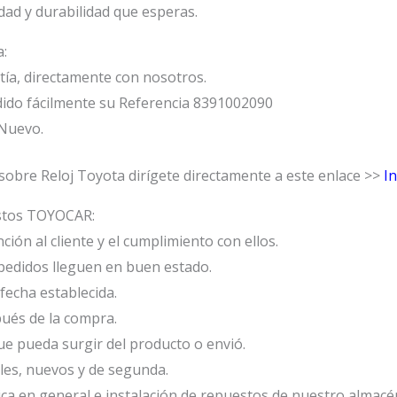
idad y durabilidad que esperas.
a:
ía, directamente con nosotros.
ido fácilmente su Referencia 8391002090
 Nuevo.
obre Reloj Toyota dirígete directamente a este enlace >>
I
estos TOYOCAR:
ión al cliente y el cumplimiento con ellos.
edidos lleguen en buen estado.
fecha establecida.
ués de la compra.
e pueda surgir del producto o envió.
les, nuevos y de segunda.
ca en general e instalación de repuestos de nuestro almacé