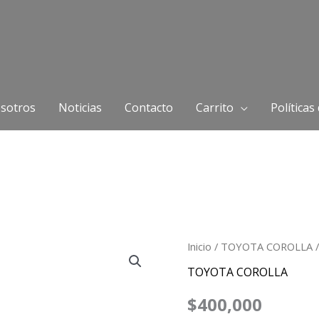
sotros
Noticias
Contacto
Carrito
Políticas
Reloj
Inicio
/
TOYOTA COROLLA
/
Toyota
TOYOTA COROLLA
Corolla
$
400,000
02-