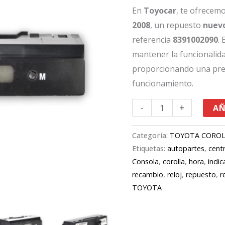
08
En
Toyocar
, te ofrecem
8391002090
2008
, un repuesto
nuevo
cantidad
referencia
8391002090
.
mantener la funcionalidad
proporcionando una pre
funcionamiento.
-
+
AÑ
Categoría:
TOYOTA CORO
Etiquetas:
autopartes
,
centr
Consola
,
corolla
,
hora
,
indi
recambio
,
reloj
,
repuesto
,
r
TOYOTA