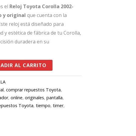
os el
Reloj Toyota Corolla 2002-
 y original
que cuenta con la
 Este reloj está diseñado para
 y estética de fábrica de tu Corolla,
cisión duradera en su
ADIR AL CARRITO
LLA
al
,
comprar repuestos Toyota
,
cador
,
online
,
originales
,
pantalla
,
epuestos Toyota
,
tiempo
,
timer
,