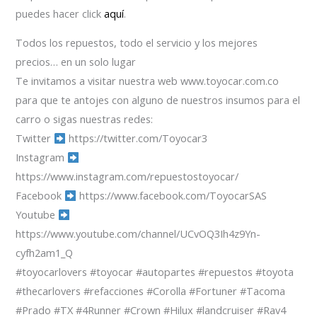
puedes hacer click
aquí
.
Todos los repuestos, todo el servicio y los mejores
precios… en un solo lugar
Te invitamos a visitar nuestra web www.toyocar.com.co
para que te antojes con alguno de nuestros insumos para el
carro o sigas nuestras redes:
Twitter
https://twitter.com/Toyocar3
Instagram
https://www.instagram.com/repuestostoyocar/
Facebook
https://www.facebook.com/ToyocarSAS
Youtube
https://www.youtube.com/channel/UCvOQ3Ih4z9Yn-
cyfh2am1_Q
#toyocarlovers #toyocar #autopartes #repuestos #toyota
#thecarlovers #refacciones #Corolla #Fortuner #Tacoma
#Prado #TX #4Runner #Crown #Hilux #landcruiser #Rav4