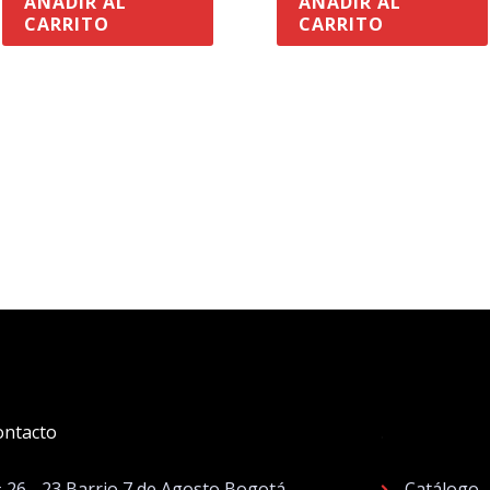
AÑADIR AL
AÑADIR AL
CARRITO
CARRITO
ontacto
.
# 26 - 23 Barrio 7 de Agosto Bogotá –
Catálogo