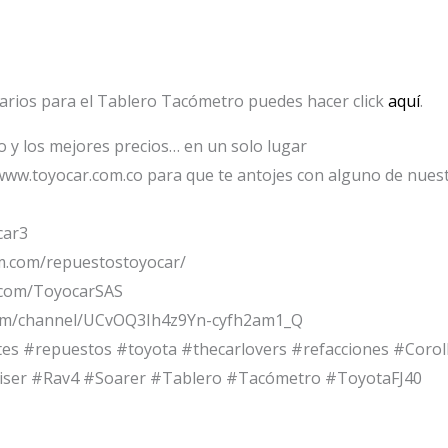
tarios para el Tablero Tacómetro puedes hacer click
aquí
.
io y los mejores precios… en un solo lugar
www.toyocar.com.co para que te antojes con alguno de nuest
car3
m.com/repuestostoyocar/
.com/ToyocarSAS
om/channel/UCvOQ3Ih4z9Yn-cyfh2am1_Q
tes #repuestos #toyota #thecarlovers #refacciones #Cor
iser #Rav4 #Soarer #Tablero #Tacómetro #ToyotaFJ40