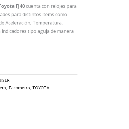
oyota FJ40
cuenta con relojes para
dades para distintos items como
 de Aceleración, Temperatura,
n indicadores tipo aguja de manera
UISER
lero
,
Tacometro
,
TOYOTA