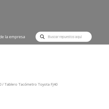
Búsqueda
de
 de la empresa
productos
0
/ Tablero Tacómetro Toyota FJ40