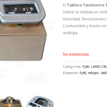
El
Tablero Tacómetro T
indicar la medida en uni
Velocidad, Revoluciones
Combustible y Aceite co
análoga.
Sin existencias
Categorías:
FJ40
,
LAND CR
Etiquetas:
FJ40
,
relojes
,
tab