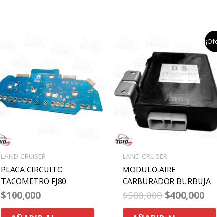
el
el
¡Ofe
precio
pr
original
ac
era:
es
$500,000.
$4
LAND CRUISER
LAND CRUISER
PLACA CIRCUITO
MODULO AIRE
TACOMETRO FJ80
CARBURADOR BURBUJA
$
100,000
$
500,000
$
400,000