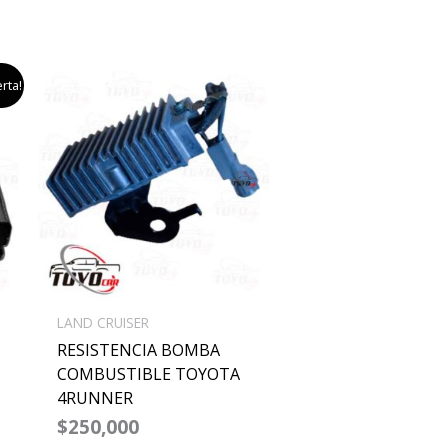
rta!
ecio
tual
:
00,000.
LAND CRUISER
RESISTENCIA BOMBA
COMBUSTIBLE TOYOTA
4RUNNER
$
250,000