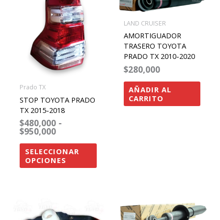
precios:
producto
desde
tiene
$480,000
LAND CRUISER
hasta
múltiples
AMORTIGUADOR
$950,000
variantes.
TRASERO TOYOTA
Las
PRADO TX 2010-2020
$
280,000
opciones
se
Prado TX
AÑADIR AL
pueden
CARRITO
STOP TOYOTA PRADO
elegir
TX 2015-2018
$
480,000
-
en
$
950,000
la
página
SELECCIONAR
OPCIONES
de
producto