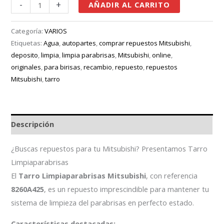
-
+
AÑADIR AL CARRITO
Categoría:
VARIOS
Etiquetas:
Agua
,
autopartes
,
comprar repuestos Mitsubishi
,
deposito
,
limpia
,
limpia parabrisas
,
Mitsubishi
,
online
,
originales
,
para birisas
,
recambio
,
repuesto
,
repuestos
Mitsubishi
,
tarro
Descripción
¿Buscas repuestos para tu Mitsubishi? Presentamos Tarro
Limpiaparabrisas
El
Tarro Limpiaparabrisas Mitsubishi
, con referencia
8260A425
, es un repuesto imprescindible para mantener tu
sistema de limpieza del parabrisas en perfecto estado.
Características destacadas: