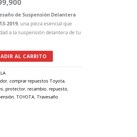
99,900
es:
esaño de Suspensión Delantera
66,387.
$1,699,900.
13-2019
, una pieza esencial que
idad a la suspensión delantera de tu
ADIR AL CARRITO
LLA
idor
,
comprar repuestos Toyota
,
es
,
protector
,
recambio
,
repuesto
,
pensión
,
TOYOTA
,
Travesaño