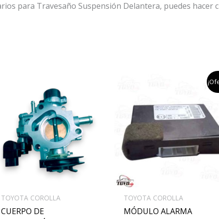
arios para Travesaño Suspensión Delantera, puedes hacer cl
el
el
¡Ofe
precio
pr
original
ac
era:
es
$350,000.
$2
TOYOTA COROLLA
TOYOTA COROLLA
CUERPO DE
MÓDULO ALARMA