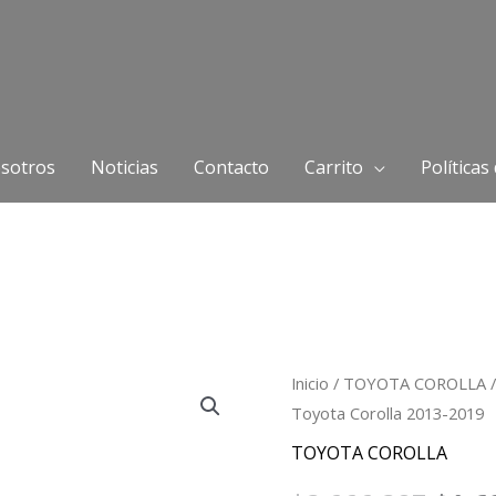
sotros
Noticias
Contacto
Carrito
Políticas
Travesaño
Inicio
/
TOYOTA COROLLA
/
El
Toyota Corolla 2013-2019
Suspensión
prec
Delantera
TOYOTA COROLLA
Toyota
orig