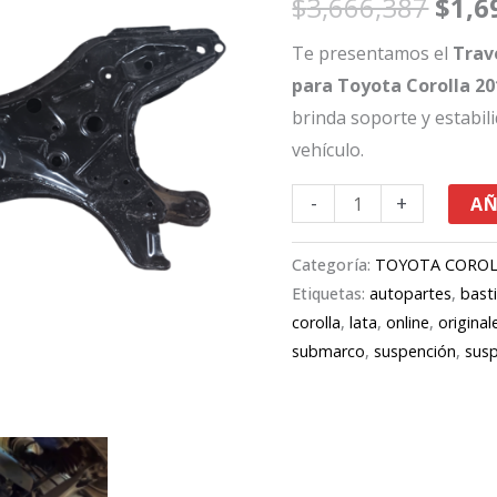
$
3,666,387
$
1,6
Corolla
era:
2013-
Te presentamos el
Trav
2019
$3,6
para Toyota Corolla 20
cantidad
brinda soporte y estabil
vehículo.
-
+
AÑ
Categoría:
TOYOTA CORO
Etiquetas:
autopartes
,
bast
corolla
,
lata
,
online
,
original
submarco
,
suspención
,
sus