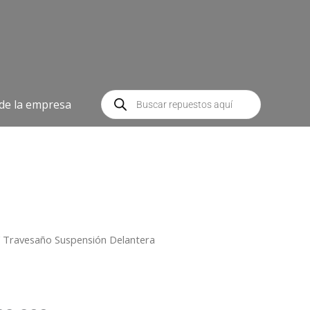
Búsqueda
de
 de la empresa
productos
 Travesaño Suspensión Delantera
El
io
precio
inal
actual