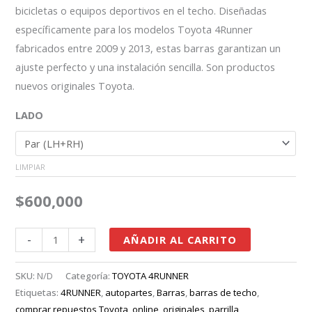
bicicletas o equipos deportivos en el techo. Diseñadas
específicamente para los modelos Toyota 4Runner
fabricados entre 2009 y 2013, estas barras garantizan un
ajuste perfecto y una instalación sencilla. Son productos
nuevos originales Toyota.
LADO
LIMPIAR
$
600,000
-
+
AÑADIR AL CARRITO
SKU:
N/D
Categoría:
TOYOTA 4RUNNER
Etiquetas:
4RUNNER
,
autopartes
,
Barras
,
barras de techo
,
comprar repuestos Toyota
,
online
,
originales
,
parrilla
,