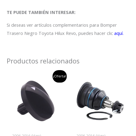
TE PUEDE TAMBIÉN INTERESAR:
Si deseas ver artículos complementarios para Bomper
Trasero Negro Toyota Hilux Revo, puedes hacer clic
aquí.
Productos relacionados
el
el
¡Oferta!
precio
precio
original
actual
era:
es:
$45,000.
$35,000.
2006-2016 (Vigo)
2006-2016 (Vigo)