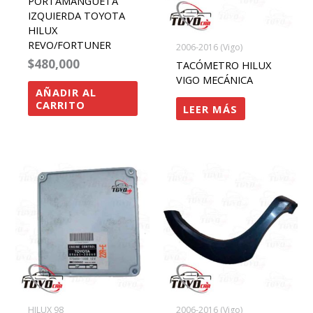
PORTAMANGUETA
IZQUIERDA TOYOTA
HILUX
REVO/FORTUNER
2006-2016 (Vigo)
$
480,000
TACÓMETRO HILUX
VIGO MECÁNICA
AÑADIR AL
CARRITO
LEER MÁS
HILUX 98
2006-2016 (Vigo)