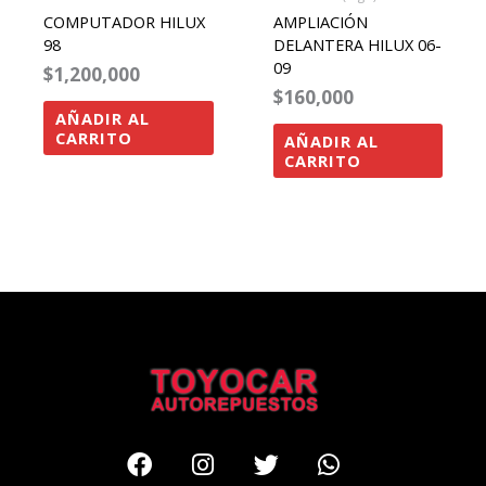
COMPUTADOR HILUX
AMPLIACIÓN
98
DELANTERA HILUX 06-
09
$
1,200,000
$
160,000
AÑADIR AL
CARRITO
AÑADIR AL
CARRITO
Facebook
Instagram
Twitter
Whatsapp