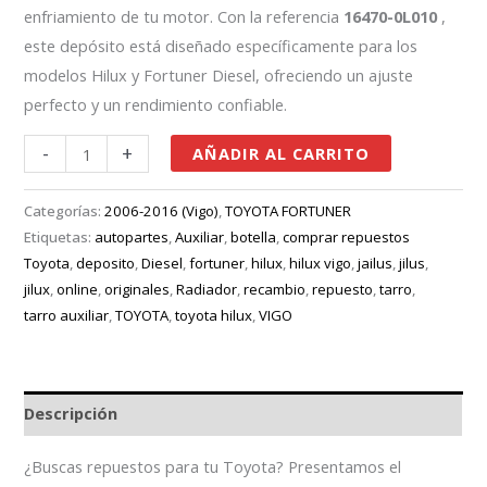
enfriamiento de tu motor. Con la referencia
16470-0L010
,
este depósito está diseñado específicamente para los
modelos Hilux y Fortuner Diesel, ofreciendo un ajuste
perfecto y un rendimiento confiable.
-
+
AÑADIR AL CARRITO
Categorías:
2006-2016 (Vigo)
,
TOYOTA FORTUNER
Etiquetas:
autopartes
,
Auxiliar
,
botella
,
comprar repuestos
Toyota
,
deposito
,
Diesel
,
fortuner
,
hilux
,
hilux vigo
,
jailus
,
jilus
,
jilux
,
online
,
originales
,
Radiador
,
recambio
,
repuesto
,
tarro
,
tarro auxiliar
,
TOYOTA
,
toyota hilux
,
VIGO
Descripción
¿Buscas repuestos para tu Toyota? Presentamos el