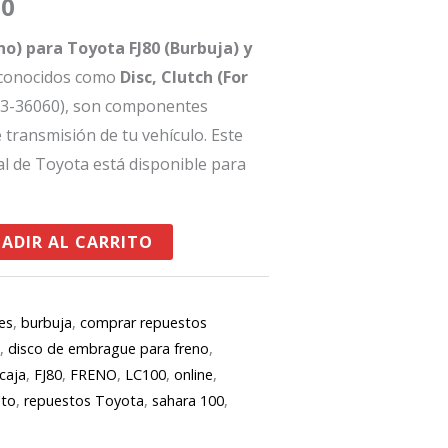
00
es:
no) para Toyota FJ80 (Burbuja) y
40.
$95,900.
 conocidos como
Disc, Clutch (For
33-36060), son componentes
 transmisión de tu vehículo. Este
al de Toyota está disponible para
ADIR AL CARRITO
es
,
burbuja
,
comprar repuestos
e
,
disco de embrague para freno
,
caja
,
FJ80
,
FRENO
,
LC100
,
online
,
sto
,
repuestos Toyota
,
sahara 100
,