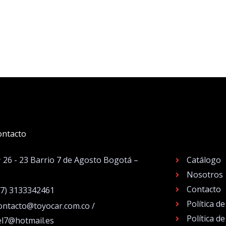
ontacto
.
# 26 - 23 Barrio 7 de Agosto Bogotá –
Catálogo
Nosotros
Contacto
57) 3133342461
Política d
ontacto@toyocar.com.co /
Política d
el7@hotmail.es