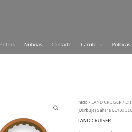
sotros
Noticias
Contacto
Carrito
Políticas
Discos
Inicio
/
LAND CRUISER
/ Dis
El
(Burbuja) Sahara LC100 35
de
precio
caja
LAND CRUISER
(freno)
origin