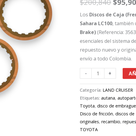
$
200,840
$
95,9
Toyota
era:
FJ80
Los
Discos de Caja (Fre
(Burbuja)
$200,8
Sahara LC100
, también
Sahara
Brake)
(Referencia: 356
LC100
esenciales del sistema de
35633-
repuesto nuevo y origin
36060
envío a todo Colombia.
cantidad
-
+
AÑ
Categoría:
LAND CRUISER
Etiquetas:
autana
,
autopart
Toyota
,
disco de embragu
Disco de fricción
,
discos de 
originales
,
recambio
,
repue
TOYOTA