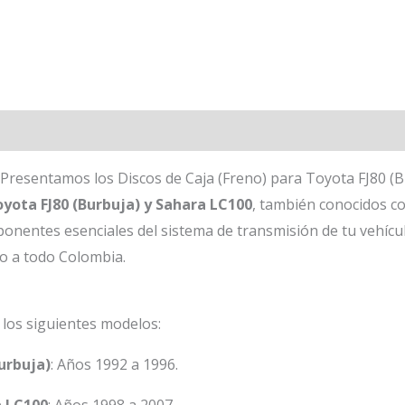
Presentamos los Discos de Caja (Freno) para Toyota FJ80 (
oyota FJ80 (Burbuja) y Sahara LC100
, también conocidos 
onentes esenciales del sistema de transmisión de tu vehícul
ío a todo Colombia.
 los siguientes modelos:
urbuja)
: Años 1992 a 1996.
a LC100
: Años 1998 a 2007