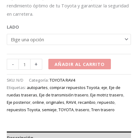
rendimiento óptimo de tu Toyota y garantizar la seguridad
en carretera.
LADO
-
+
AÑADIR AL CARRITO
SKU:
N/D
Categoría:
TOYOTA RAV4
Etiquetas:
autopartes
,
comprar repuestos Toyota
,
eje
,
Eje de
ruedas traseras
,
Eje de transmisión trasero
,
Eje motriz trasero
,
Eje posterior
,
online
,
originales
,
RAV4
,
recambio
,
repuesto
,
repuestos Toyota
,
semieje
,
TOYOTA
,
trasero
,
Tren trasero
Descripción