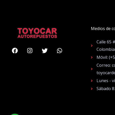
Medios de c
Calle 65 
Facebook
Instagram
Twitter
Whatsapp
Colombia
Móvil: (+
Correo: c
toyocard
Lunes - v
Sábado 8