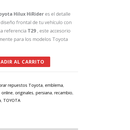
yota Hilux HiRider
es el detalle
 diseño frontal de tu vehículo con
la referencia
T29
, este accesorio
amente para los modelos Toyota
ADIR AL CARRITO
rar repuestos Toyota
,
emblema
,
,
online
,
originales
,
persiana
,
recambio
,
a
,
TOYOTA