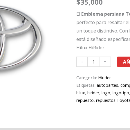
$
35,000
HiRider
cantidad
El
Emblema persiana To
perfecto para resaltar el
un toque distintivo. Con 
está diseñado específic
Hilux HiRider.
-
+
AÑ
Categoría:
Hirider
Etiquetas:
autopartes
,
comp
hilux
,
hirider
,
logo
,
logotipo
repuesto
,
repuestos Toyot