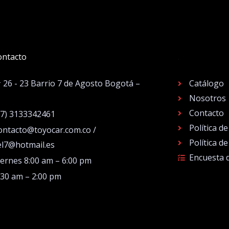
ontacto
.
# 26 - 23 Barrio 7 de Agosto Bogotá –
Catálogo
Nosotros
Contacto
57) 3133342461
Política d
ontacto@toyocar.com.co /
Política d
el7@hotmail.es
Encuesta 
iernes 8:00 am – 6:00 pm
:30 am – 2:00 pm