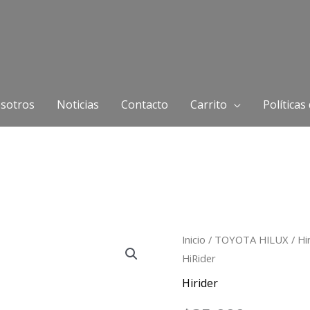
sotros
Noticias
Contacto
Carrito
Políticas
Emblema
Inicio
/
TOYOTA HILUX
/
Hi
HiRider
persiana
Toyota
Hirider
Hilux