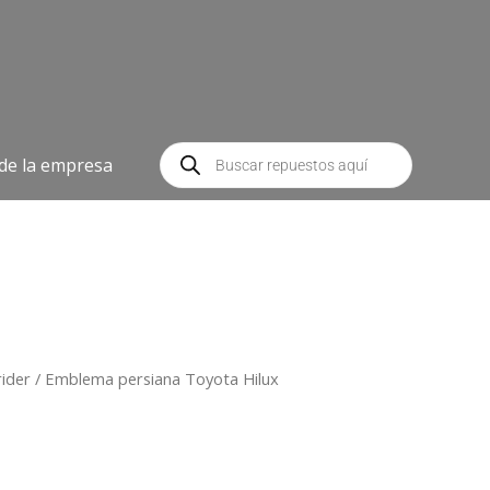
Búsqueda
de
 de la empresa
productos
rider
/ Emblema persiana Toyota Hilux