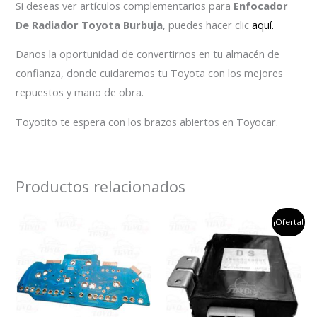
Si deseas ver artículos complementarios para
Enfocador
De Radiador Toyota Burbuja
, puedes hacer clic
aquí.
Danos la oportunidad de convertirnos en tu almacén de
confianza, donde cuidaremos tu Toyota con los mejores
repuestos y mano de obra.
Toyotito te espera con los brazos abiertos en Toyocar.
Productos relacionados
el
el
¡Oferta!
precio
preci
original
actu
era:
es:
$500,000.
$400,