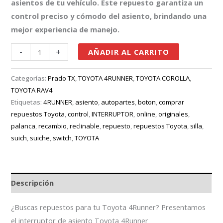
asientos de tu vehículo. Este repuesto garantiza un
control preciso y cómodo del asiento, brindando una
mejor experiencia de manejo.
-
+
AÑADIR AL CARRITO
Categorías:
Prado TX
,
TOYOTA 4RUNNER
,
TOYOTA COROLLA
,
TOYOTA RAV4
Etiquetas:
4RUNNER
,
asiento
,
autopartes
,
boton
,
comprar
repuestos Toyota
,
control
,
INTERRUPTOR
,
online
,
originales
,
palanca
,
recambio
,
reclinable
,
repuesto
,
repuestos Toyota
,
silla
,
suich
,
suiche
,
switch
,
TOYOTA
Descripción
¿Buscas repuestos para tu Toyota 4Runner? Presentamos
el interruptor de asiento Toyota 4Runner