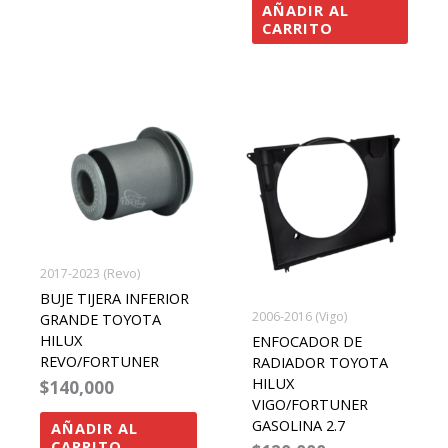
AÑADIR AL
CARRITO
rango
Este
de
precios:
produ
desde
tiene
$120,000
hasta
múltip
$130,000
varian
Las
2017-2023 (Revo)
opcio
BUJE TIJERA INFERIOR
se
2006-2016 (Vigo)
GRANDE TOYOTA
pued
HILUX
ENFOCADOR DE
elegir
REVO/FORTUNER
RADIADOR TOYOTA
HILUX
$
140,000
en
VIGO/FORTUNER
la
GASOLINA 2.7
AÑADIR AL
págin
CARRITO