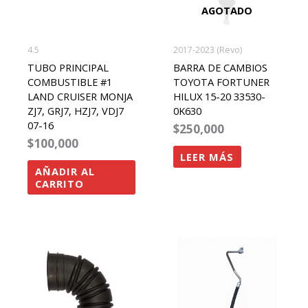
AGOTADO
4.5
2017-2023 (Revo)
TUBO PRINCIPAL
BARRA DE CAMBIOS
COMBUSTIBLE #1
TOYOTA FORTUNER
LAND CRUISER MONJA
HILUX 15-20 33530-
ZJ7, GRJ7, HZJ7, VDJ7
0K630
07-16
$
250,000
$
100,000
LEER MÁS
AÑADIR AL
CARRITO