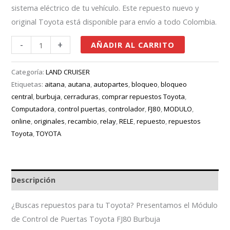
sistema eléctrico de tu vehículo. Este repuesto nuevo y
original Toyota está disponible para envío a todo Colombia.
-
+
AÑADIR AL CARRITO
Categoría:
LAND CRUISER
Etiquetas:
aitana
,
autana
,
autopartes
,
bloqueo
,
bloqueo
central
,
burbuja
,
cerraduras
,
comprar repuestos Toyota
,
Computadora
,
control puertas
,
controlador
,
FJ80
,
MODULO
,
online
,
originales
,
recambio
,
relay
,
RELE
,
repuesto
,
repuestos
Toyota
,
TOYOTA
Descripción
¿Buscas repuestos para tu Toyota? Presentamos el Módulo
de Control de Puertas Toyota FJ80 Burbuja