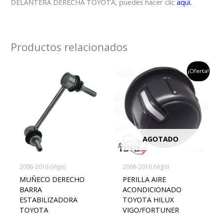
DELANTERA DERECHA TOYOTA, puedes hacer clic
aquí.
Productos relacionados
el
el
¡Oferta!
precio
precio
original
actual
era:
es:
$45,000.
$35,000
AGOTADO
2006-2016 (Vigo)
2006-2016 (Vigo)
MUÑECO DERECHO
PERILLA AIRE
BARRA
ACONDICIONADO
ESTABILIZADORA
TOYOTA HILUX
TOYOTA
VIGO/FORTUNER