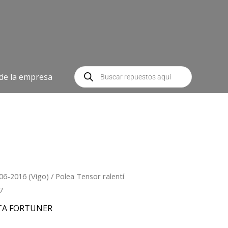
Búsqueda
de
 de la empresa
productos
06-2016 (Vigo)
/ Polea Tensor ralentí
7
TA FORTUNER