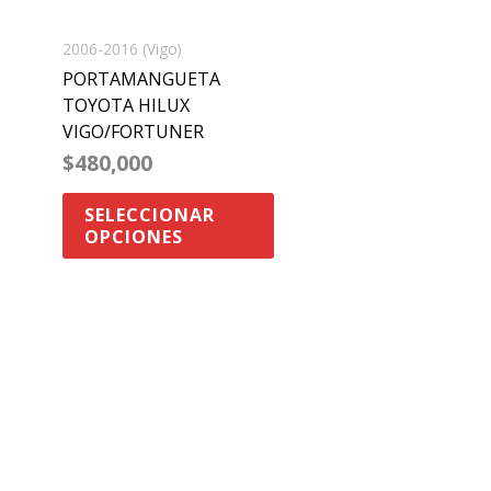
se
pueden
2006-2016 (Vigo)
elegir
PORTAMANGUETA
en
TOYOTA HILUX
VIGO/FORTUNER
la
$
480,000
página
de
SELECCIONAR
producto
OPCIONES