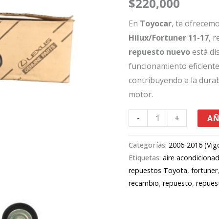
$
220,000
Hilux
Fortuner
En
Toyocar
, te ofrecem
11-
Hilux/Fortuner 11-17
, 
17
repuesto nuevo
está di
cantidad
funcionamiento eficiente
contribuyendo a la durab
motor.
-
+
AÑ
Categorías:
2006-2016 (Vig
Etiquetas:
aire acondiciona
repuestos Toyota
,
fortuner
recambio
,
repuesto
,
repues