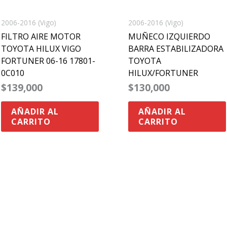
2006-2016 (Vigo)
2006-2016 (Vigo)
FILTRO AIRE MOTOR
MUÑECO IZQUIERDO
TOYOTA HILUX VIGO
BARRA ESTABILIZADORA
FORTUNER 06-16 17801-
TOYOTA
0C010
HILUX/FORTUNER
$
139,000
$
130,000
AÑADIR AL
AÑADIR AL
CARRITO
CARRITO