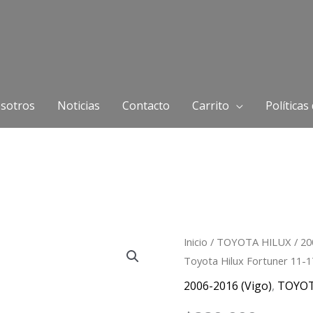
sotros
Noticias
Contacto
Carrito
Políticas
Polea
Inicio
/
TOYOTA HILUX
/
20
Toyota Hilux Fortuner 11-1
Tensor
ralentí
2006-2016 (Vigo)
,
TOYO
Toyota