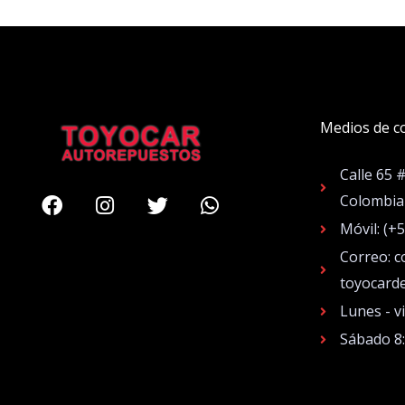
Medios de c
Calle 65 
Facebook
Instagram
Twitter
Whatsapp
Colombia
Móvil: (+
Correo: c
toyocard
Lunes - v
Sábado 8