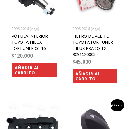
2006-2016 (Vigo)
2006-2016 (Vigo)
RÓTULA INFERIOR
FILTRO DE ACEITE
TOYOTA HILUX
TOYOTA FORTUNER
FORTUNER 06-16
HILUX PRADO TX
9091520003
$
120,000
$
45,000
AÑADIR AL
CARRITO
AÑADIR AL
CARRITO
el
el
¡Oferta!
precio
precio
original
actual
era:
es:
$45,000.
$35,000