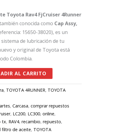
eite Toyota Rav4 FjCruiser 4Runner
 también conocida como
Cap Assy,
eferencia: 15650-38020), es un
sistema de lubricación de tu
nuevo y original de Toyota está
todo Colombia.
ADIR AL CARRITO
ra
,
TOYOTA 4RUNNER
,
TOYOTA
artes
,
Carcasa
,
comprar repuestos
ruiser
,
LC200
,
LC300
,
online
,
 tx
,
RAV4
,
recambio
,
repuesto
,
 filtro de aceite
,
TOYOTA