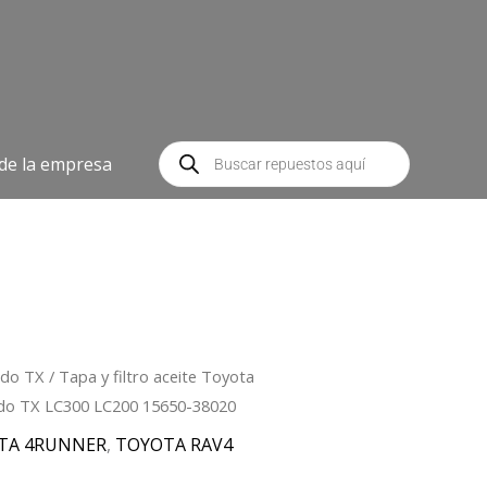
Búsqueda
de
 de la empresa
productos
ado TX
/ Tapa y filtro aceite Toyota
ado TX LC300 LC200 15650-38020
TA 4RUNNER
,
TOYOTA RAV4