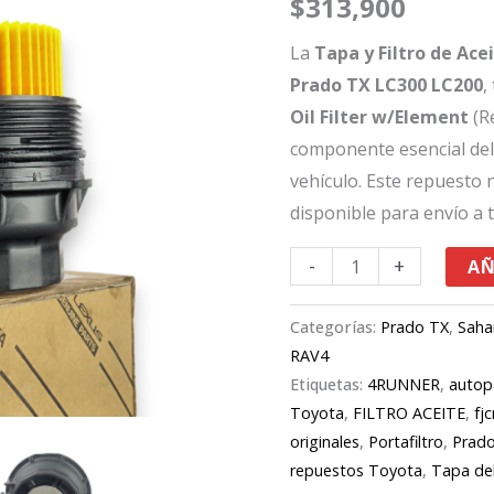
$
313,900
Toyota
Rav4
La
Tapa y Filtro de Ac
FjCruiser
Prado TX LC300 LC200
,
4Runner
Oil Filter w/Element
(R
Prado
componente esencial del 
TX
vehículo. Este repuesto 
LC300
disponible para envío a 
LC200
-
+
AÑ
15650-
38020
Categorías:
Prado TX
,
Saha
cantidad
RAV4
Etiquetas:
4RUNNER
,
autop
Toyota
,
FILTRO ACEITE
,
fjc
originales
,
Portafiltro
,
Prado
repuestos Toyota
,
Tapa del