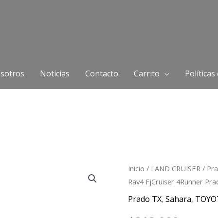
sotros
Noticias
Contacto
Carrito
Políticas
Tapa
Inicio
/
LAND CRUISER
/
Pr
Rav4 FjCruiser 4Runner Pr
y
filtro
Prado TX
,
Sahara
,
TOYO
aceite