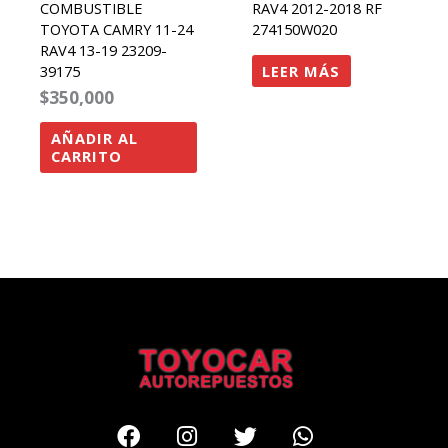
COMBUSTIBLE
RAV4 2012-2018 RF
TOYOTA CAMRY 11-24
274150W020
RAV4 13-19 23209-
LEER MÁS
39175
$
350,000
AÑADIR AL
CARRITO
Facebook
Instagram
Twitter
Whatsapp