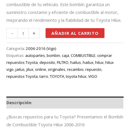
combustible de tu vehículo. Este bombín garantiza un
suministro constante y eficiente de combustible al motor,
mejorando el rendimiento y la fiabilidad de tu Toyota Hilux.
-
+
AÑADIR AL CARRITO
Categoría:
2006-2016 (Vigo)
Etiquetas:
autopartes
,
bombin
,
caja
,
COMBUSTIBLE
,
comprar
repuestos Toyota
,
deposito
,
FILTRO
,
hailus
,
hailux
,
hilux
,
hilux
vigo
,
jailus
,
jilux
,
online
,
originales
,
recambio
,
repuesto
,
repuestos Toyota
,
tarro
,
TOYOTA
,
toyota hilux
,
VIGO
Descripción
¿Buscas repuestos para tu Toyota? Presentamos el Bombín
de Combustible Toyota Hilux 2006-2016