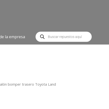
Búsqueda
de
 de la empresa
productos
calón bomper trasero Toyota Land