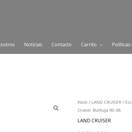
sotros
Noticias
Contacto
Carrito
Políticas
Escalón
Inicio
/
LAND CRUISER
/ Es
Cruiser Burbuja 90-06
bomper
trasero
LAND CRUISER
Toyota