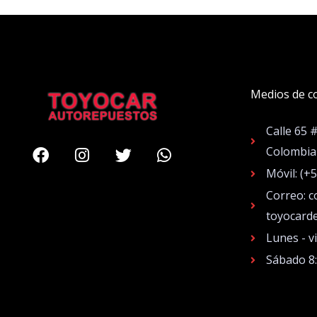
Medios de c
Calle 65 
Facebook
Instagram
Twitter
Whatsapp
Colombia
Móvil: (+
Correo: c
toyocard
Lunes - v
Sábado 8