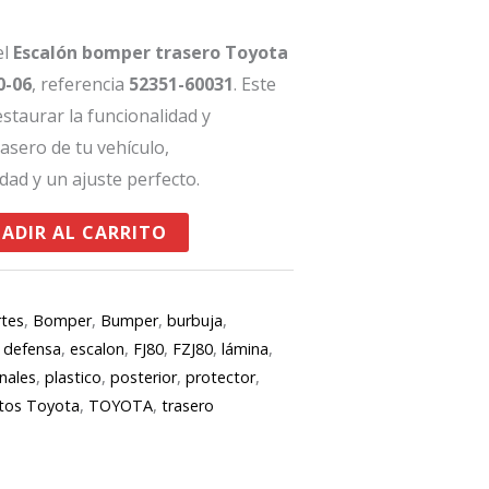
el
Escalón bomper trasero Toyota
0-06
, referencia
52351-60031
. Este
estaurar la funcionalidad y
asero de tu vehículo,
ad y un ajuste perfecto.
ADIR AL CARRITO
rtes
,
Bomper
,
Bumper
,
burbuja
,
,
defensa
,
escalon
,
FJ80
,
FZJ80
,
lámina
,
inales
,
plastico
,
posterior
,
protector
,
tos Toyota
,
TOYOTA
,
trasero