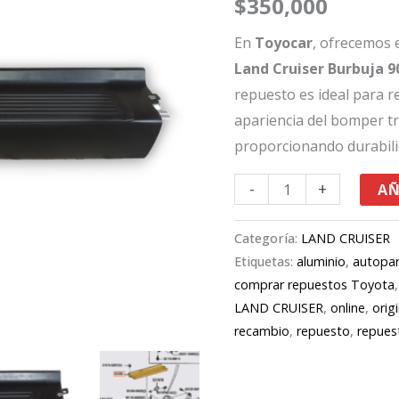
$
350,000
Land
Cruiser
En
Toyocar
, ofrecemos 
Burbuja
Land Cruiser Burbuja 9
90-
repuesto es ideal para r
06
apariencia del bomper tr
cantidad
proporcionando durabilid
-
+
AÑ
Categoría:
LAND CRUISER
Etiquetas:
aluminio
,
autopa
comprar repuestos Toyota
LAND CRUISER
,
online
,
orig
recambio
,
repuesto
,
repues