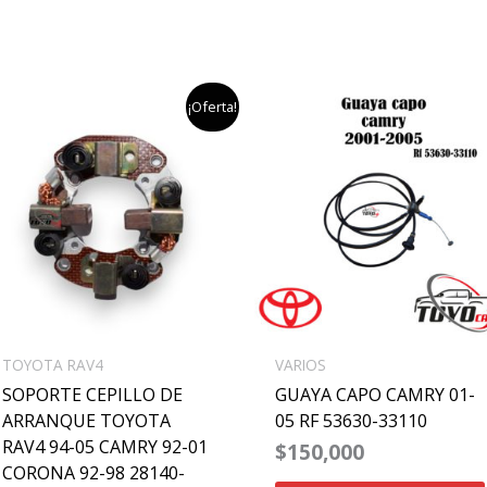
el
el
¡Oferta!
precio
precio
original
actual
era:
es:
$100,000.
$50,000.
TOYOTA RAV4
VARIOS
SOPORTE CEPILLO DE
GUAYA CAPO CAMRY 01-
ARRANQUE TOYOTA
05 RF 53630-33110
RAV4 94-05 CAMRY 92-01
$
150,000
CORONA 92-98 28140-