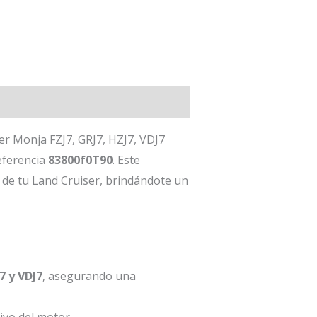
r Monja FZJ7, GRJ7, HZJ7, VDJ7
referencia
83800f0T90
. Este
 de tu Land Cruiser, brindándote un
7 y VDJ7
, asegurando una
ivo del motor.