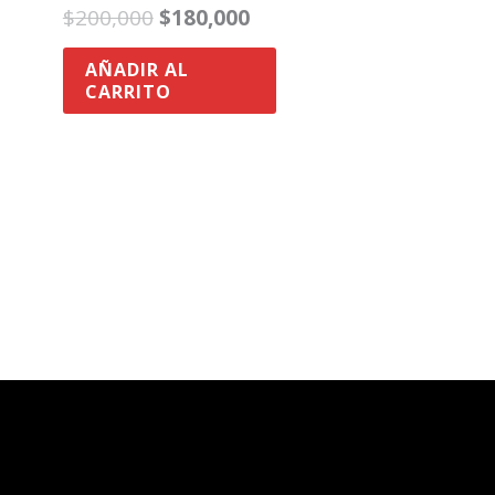
$
200,000
$
180,000
AÑADIR AL
CARRITO