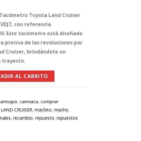
Tacómetro Toyota Land Cruiser
 VDJ7, con referencia
0. Este tacómetro está diseñado
a precisa de las revoluciones por
d Cruiser, brindándote un
 trayecto.
ADIR AL CARRITO
caresapo
,
carevaca
,
comprar
,
LAND CRUISER
,
machito
,
macho
,
inales
,
recambio
,
repuesto
,
repuestos