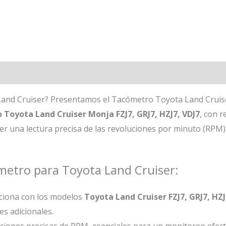
and Cruiser? Presentamos el Tacómetro Toyota Land Cruise
Toyota Land Cruiser Monja FZJ7, GRJ7, HZJ7, VDJ7
, con 
r una lectura precisa de las revoluciones por minuto (RPM)
ómetro para Toyota Land Cruiser:
nciona con los modelos
Toyota Land Cruiser FZJ7, GRJ7, HZJ
es adicionales.
iciones precisas de RPM, esenciales para un monitoreo efect