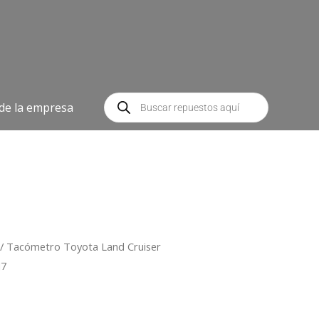
Búsqueda
de
 de la empresa
productos
/ Tacómetro Toyota Land Cruiser
J7