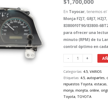
$
1,700,000
Monja
FZJ7,
En
Toyocar
, tenemos el
GRJ7,
Monja FZJ7, GRJ7, HZJ7,
HZJ7,
83800f0T90
/83800-6BT2
VDJ7
para ofrecer una lectur
cantidad
minuto (RPM) de tu Lan
control óptimo en cada
-
+
AÑ
Categorías:
4.5
,
VARIOS
Etiquetas:
4.5
,
autopartes
,
repuestos Toyota
,
estacas
monja
,
monjita
,
online
,
orig
Toyota
,
TOYOTA