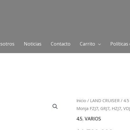
sotros
Noticias
Contacto
Carrito
Políticas
Tacómetro
Inicio
/
LAND CRUISER
/
4.5
Monja FZJ7, GRJ7, HZJ7, VD
Toyota
Land
4.5
,
VARIOS
Cruiser