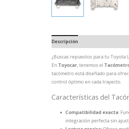
Descripción
¿Buscas repuestos para tu Toyota L
En
Toyocar
, tenemos el
Tacómetro 
tacómetro está diseñado para ofrece
control óptimo en cada trayecto.
Características del Tac
Compatibilidad exacta
: Fu
integración perfecta sin ajust
Lectura precisa
: Ofrece med