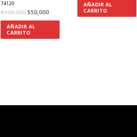
74120
AÑADIR AL
CARRITO
$
100,000
$
50,000
AÑADIR AL
CARRITO