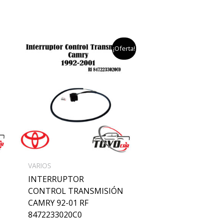
el
el
¡Oferta!
precio
precio
original
actual
era:
es:
$200,000.
$180,000.
VARIOS
INTERRUPTOR
CONTROL TRANSMISIÓN
CAMRY 92-01 RF
8472233020C0