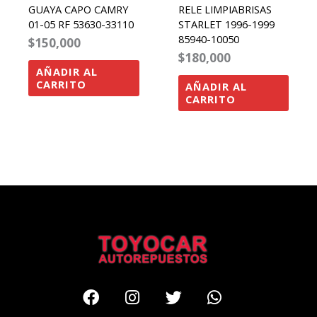
GUAYA CAPO CAMRY
RELE LIMPIABRISAS
01-05 RF 53630-33110
STARLET 1996-1999
85940-10050
$
150,000
$
180,000
AÑADIR AL
CARRITO
AÑADIR AL
CARRITO
Facebook
Instagram
Twitter
Whatsapp