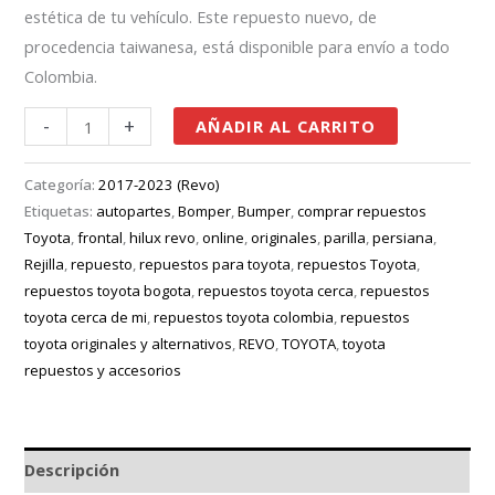
estética de tu vehículo. Este repuesto nuevo, de
procedencia taiwanesa, está disponible para envío a todo
Colombia.
-
+
AÑADIR AL CARRITO
Categoría:
2017-2023 (Revo)
Etiquetas:
autopartes
,
Bomper
,
Bumper
,
comprar repuestos
Toyota
,
frontal
,
hilux revo
,
online
,
originales
,
parilla
,
persiana
,
Rejilla
,
repuesto
,
repuestos para toyota
,
repuestos Toyota
,
repuestos toyota bogota
,
repuestos toyota cerca
,
repuestos
toyota cerca de mi
,
repuestos toyota colombia
,
repuestos
toyota originales y alternativos
,
REVO
,
TOYOTA
,
toyota
repuestos y accesorios
Descripción